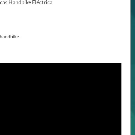
icas Handbike Eléctrica
 handbike.