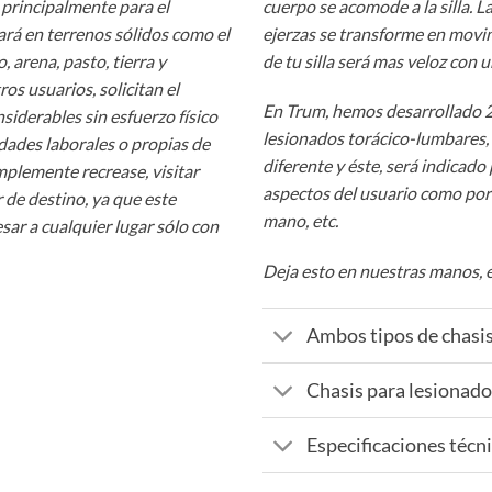
 principalmente para el
cuerpo se acomode a la silla. 
rá en terrenos sólidos como el
ejerzas se transforme en movim
 arena, pasto, tierra y
de tu silla será mas veloz con 
os usuarios, solicitan el
En Trum, hemos desarrollado 2 
siderables sin esfuerzo físico
lesionados torácico-lumbares,
idades laborales o propias de
diferente y éste, será indicado
mplemente recrease, visitar
aspectos del usuario como por 
r de destino, ya que este
mano, etc.
sar a cualquier lugar sólo con
Deja esto en nuestras manos, 
Ambos tipos de chasi
Chasis para lesionado
Especificaciones técni