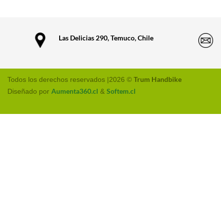
Las Delicias 290, Temuco, Chile
Trum Handbike
Todos los derechos reservados |2026 ©
Aumenta360.cl
Softem.cl
Diseñado por
&